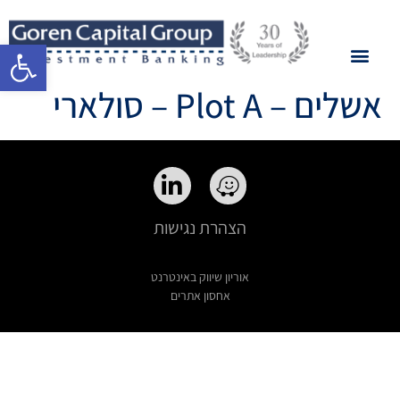
פתח סרגל 
אשלים – Plot A – סולארי
הצהרת נגישות
אוריון שיווק באינטרנט
אחסון אתרים